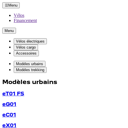
Menu
Vélos
Financement
Menu
Vélos électriques
Vélos cargo
Accessoires
Modèles urbains
Modèles trekking
Modèles urbains
eT01 FS
eG01
eC01
eX01