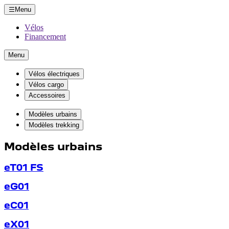
Menu
Vélos
Financement
Menu
Vélos électriques
Vélos cargo
Accessoires
Modèles urbains
Modèles trekking
Modèles urbains
eT01 FS
eG01
eC01
eX01